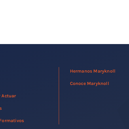
Hermanos Maryknoll
Conoce Maryknoll
r Actuar
s
 Formativos