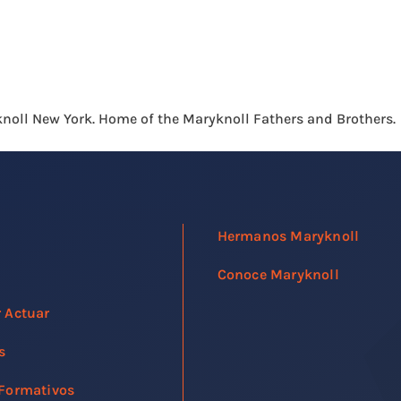
noll New York. Home of the Maryknoll Fathers and Brothers.
Hermanos Maryknoll
Conoce Maryknoll
r Actuar
s
 Formativos