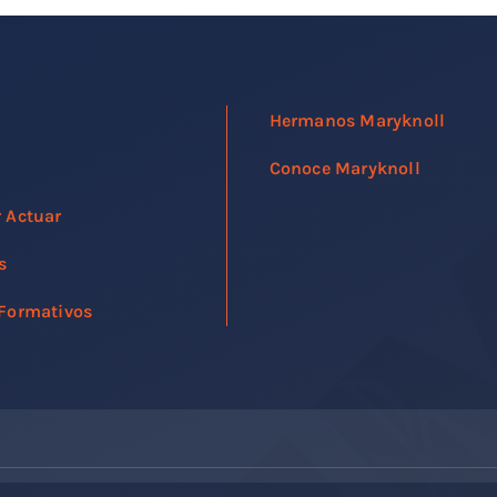
Hermanos Maryknoll
Conoce Maryknoll
r Actuar
s
 Formativos